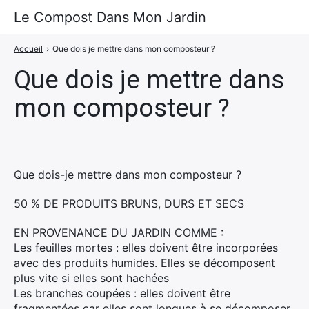
Le Compost Dans Mon Jardin
Accueil
›
Que dois je mettre dans mon composteur ?
Le Compost
Que dois je mettre dans
A Propos
mon composteur ?
Portfolio
Actu
Contact
Que dois-je mettre dans mon composteur ?
50 % DE PRODUITS BRUNS, DURS ET SECS
EN PROVENANCE DU JARDIN COMME :
Les feuilles mortes : elles doivent être incorporées
avec des produits humides. Elles se décomposent
plus vite si elles sont hachées
Les branches coupées : elles doivent être
fragmentées car elles sont longues à se décomposer